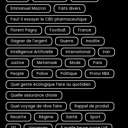
Emmanuel Macron
Faits divers
Faut-il essayer le CBD pharmaceutique
Florent Pagny
Football
France
Gagner de l'argent
Guerre
Insolite
Intelligence Artificielle
International
Iran
Justice
Metamask
Mode
Paris
People
Police
Politique
Prono NBA
Quel geste écologique faire au quotidien
Quelle assurance choisir
Quel voyage de rêve faire
Rappel de produit
Recette
Régime
Santé
Sport
TF1
Vacances
À quelle heure ouvre Lidl