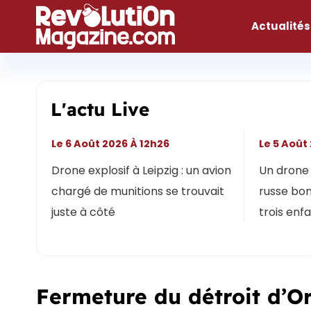
Aller
au
Actualités
contenu
L'actu Live
Le 6 Août 2026 À 12h26
Le 5 Août
Drone explosif à Leipzig : un avion
Un drone 
chargé de munitions se trouvait
russe bon
juste à côté
trois enf
Fermeture du détroit d’O