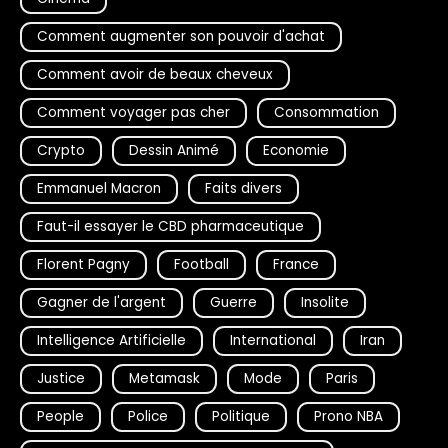
Comment augmenter son pouvoir d'achat
Comment avoir de beaux cheveux
Comment voyager pas cher
Consommation
Crypto
Dessin Animé
Economie
Emmanuel Macron
Faits divers
Faut-il essayer le CBD pharmaceutique
Florent Pagny
Football
France
Gagner de l'argent
Guerre
Insolite
Intelligence Artificielle
International
Iran
Justice
Metamask
Mode
Paris
People
Police
Politique
Prono NBA