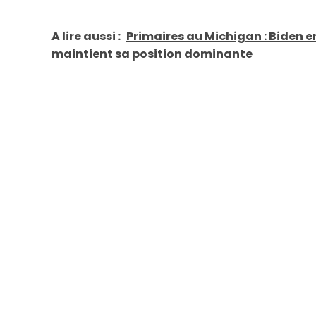
A lire aussi :
Primaires au Michigan : Biden en
maintient sa position dominante