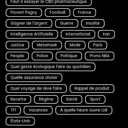
Faut-il essayer le CBD pharmaceutique
Florent Pagny
Football
France
Gagner de l'argent
Guerre
Insolite
Intelligence Artificielle
International
Iran
Justice
Metamask
Mode
Paris
People
Police
Politique
Prono NBA
Quel geste écologique faire au quotidien
Quelle assurance choisir
Quel voyage de rêve faire
Rappel de produit
Recette
Régime
Santé
Sport
TF1
Vacances
À quelle heure ouvre Lidl
États-Unis