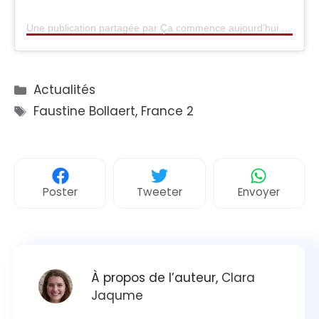
Une publication partagée par Ça commence aujourd’hui (@cacommenceauj)
Catégories
Actualités
Étiquettes
Faustine Bollaert
,
France 2
Poster
Tweeter
Envoyer
À propos de l’auteur,
Clara
Jaqume