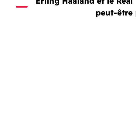
Erling Haaland et le Réal 
peut-être