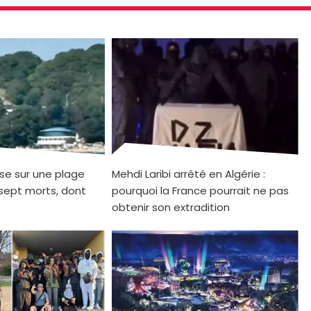
se sur une plage
Mehdi Laribi arrêté en Algérie :
sept morts, dont
pourquoi la France pourrait ne pas
obtenir son extradition