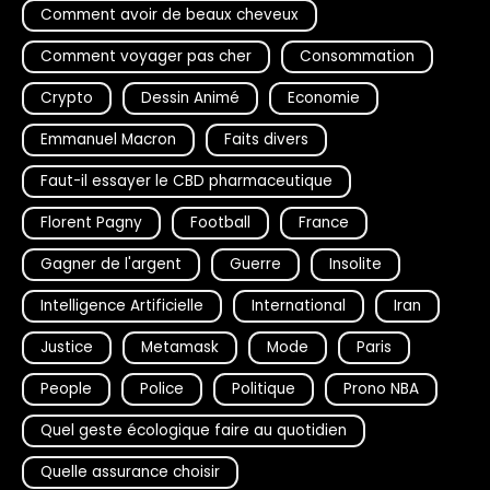
Comment avoir de beaux cheveux
Comment voyager pas cher
Consommation
Crypto
Dessin Animé
Economie
Emmanuel Macron
Faits divers
Faut-il essayer le CBD pharmaceutique
Florent Pagny
Football
France
Gagner de l'argent
Guerre
Insolite
Intelligence Artificielle
International
Iran
Justice
Metamask
Mode
Paris
People
Police
Politique
Prono NBA
Quel geste écologique faire au quotidien
Quelle assurance choisir