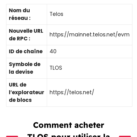
Nom du
Telos
réseau :
Nouvelle URL
https://mainnet.telos.net/evm
de RPC :
ID de chaîne
40
Symbole de
TLOS
la devise
URL de
l’explorateur
https://telos.net/
de blocs
Comment acheter
TLOS pour utiliser la