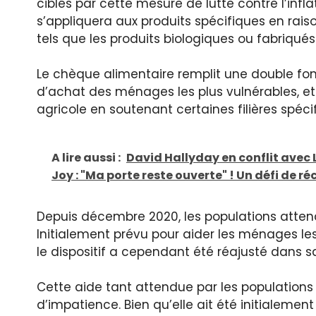
ciblés par cette mesure de lutte contre l’infl
s’appliquera aux produits spécifiques en rais
tels que les produits biologiques ou fabriqués
Le chèque alimentaire remplit une double fonc
d’achat des ménages les plus vulnérables, et d
agricole en soutenant certaines filières spéci
A lire aussi :
David Hallyday en conflit avec 
Joy : "Ma porte reste ouverte" ! Un défi de ré
Depuis décembre 2020, les populations atten
Initialement prévu pour aider les ménages le
le dispositif a cependant été réajusté dans sa 
Cette aide tant attendue par les populatio
d’impatience. Bien qu’elle ait été initialem