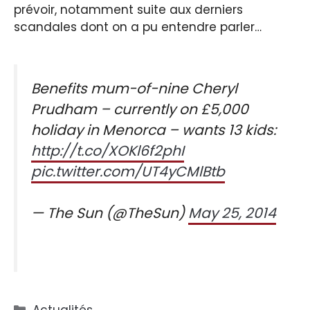
prévoir, notamment suite aux derniers
scandales dont on a pu entendre parler…
Benefits mum-of-nine Cheryl
Prudham – currently on £5,000
holiday in Menorca – wants 13 kids:
http://t.co/XOKl6f2phI
pic.twitter.com/UT4yCMlBtb
— The Sun (@TheSun)
May 25, 2014
Catégories