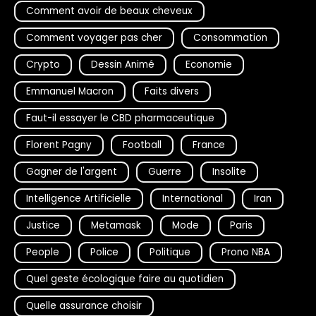
Comment avoir de beaux cheveux
Comment voyager pas cher
Consommation
Crypto
Dessin Animé
Economie
Emmanuel Macron
Faits divers
Faut-il essayer le CBD pharmaceutique
Florent Pagny
Football
France
Gagner de l'argent
Guerre
Insolite
Intelligence Artificielle
International
Iran
Justice
Metamask
Mode
Paris
People
Police
Politique
Prono NBA
Quel geste écologique faire au quotidien
Quelle assurance choisir