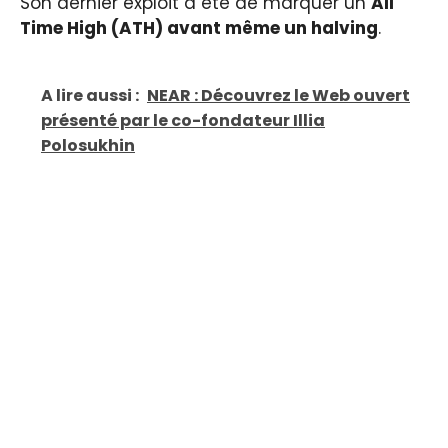
Son dernier exploit a été de marquer un
All
Time High (ATH) avant même un halving
.
A lire aussi :
NEAR : Découvrez le Web ouvert
présenté par le co-fondateur Illia
Polosukhin