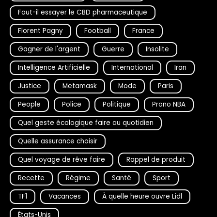
Faut-il essayer le CBD pharmaceutique
Florent Pagny
Football
France
Gagner de l'argent
Guerre
Insolite
Intelligence Artificielle
International
Iran
Justice
Metamask
Mode
Paris
People
Police
Politique
Prono NBA
Quel geste écologique faire au quotidien
Quelle assurance choisir
Quel voyage de rêve faire
Rappel de produit
Recette
Régime
Santé
Sport
TF1
Vacances
À quelle heure ouvre Lidl
États-Unis