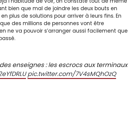
éjà l’habitude de voir, on constate tout de même
nt bien que mal de joindre les deux bouts en
n plus de solutions pour arriver à leurs fins. En
à que des millions de personnes vont être
rien ne va pouvoir s’arranger aussi facilement que
passé.
andes enseignes : les escrocs aux terminaux
s2eYfDRLU
pic.twitter.com/7V4sMQhOzQ