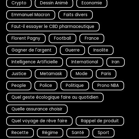
Crypto
Dessin Animé
Economie
Emmanuel Macron
Faits divers
Faut-il essayer le CBD pharmaceutique
Florent Pagny
Football
France
Gagner de l'argent
Guerre
Insolite
Intelligence Artificielle
International
Iran
Justice
Metamask
Mode
Paris
People
Police
Politique
Prono NBA
Quel geste écologique faire au quotidien
Quelle assurance choisir
Quel voyage de rêve faire
Rappel de produit
Recette
Régime
Santé
Sport