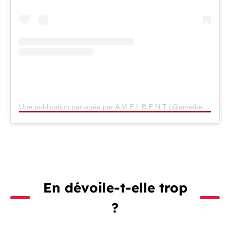
Une publication partagée par A M E L B E N T (@amelbent)
En dévoile-t-elle trop
?