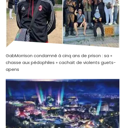
GabMorrison condamné à cinq ans de prison : sa «
chasse aux pédophiles » cachait de violents guets-
apens