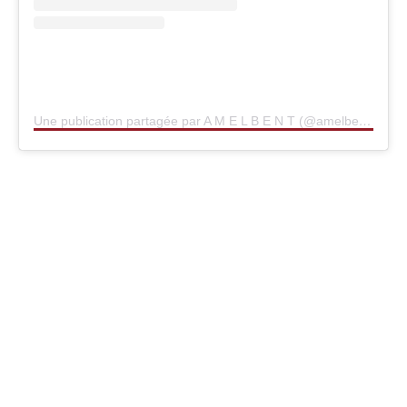
Une publication partagée par A M E L B E N T (@amelbent)