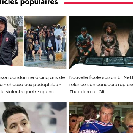
ticles populaires
ison condamné à cinq ans de
Nouvelle École saison 5 : Netf
 sa « chasse aux pédophiles »
relance son concours rap av
de violents guets-apens
Theodora et Oli