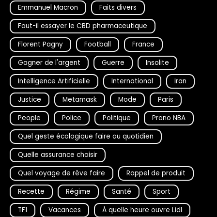
Emmanuel Macron
Faits divers
Faut-il essayer le CBD pharmaceutique
Florent Pagny
Football
France
Gagner de l'argent
Guerre
Insolite
Intelligence Artificielle
International
Iran
Justice
Metamask
Mode
Paris
People
Police
Politique
Prono NBA
Quel geste écologique faire au quotidien
Quelle assurance choisir
Quel voyage de rêve faire
Rappel de produit
Recette
Régime
Santé
Sport
TF1
Vacances
À quelle heure ouvre Lidl