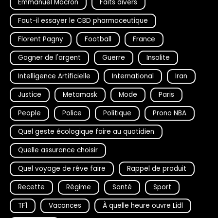
Emmanuel Macron
Faits divers
Faut-il essayer le CBD pharmaceutique
Florent Pagny
Football
France
Gagner de l'argent
Guerre
Insolite
Intelligence Artificielle
International
Iran
Justice
Metamask
Mode
Paris
People
Police
Politique
Prono NBA
Quel geste écologique faire au quotidien
Quelle assurance choisir
Quel voyage de rêve faire
Rappel de produit
Recette
Régime
Santé
Sport
TF1
Vacances
À quelle heure ouvre Lidl