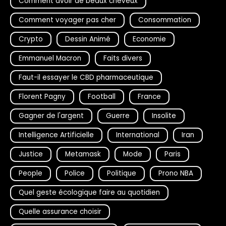
Comment avoir de beaux cheveux
Comment voyager pas cher
Consommation
Crypto
Dessin Animé
Economie
Emmanuel Macron
Faits divers
Faut-il essayer le CBD pharmaceutique
Florent Pagny
Football
France
Gagner de l'argent
Guerre
Insolite
Intelligence Artificielle
International
Iran
Justice
Metamask
Mode
Paris
People
Police
Politique
Prono NBA
Quel geste écologique faire au quotidien
Quelle assurance choisir