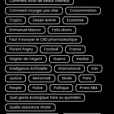
Comment avoir de beaux cheveux
Comment voyager pas cher
Consommation
Crypto
Dessin Animé
Economie
Emmanuel Macron
Faits divers
Faut-il essayer le CBD pharmaceutique
Florent Pagny
Football
France
Gagner de l'argent
Guerre
Insolite
Intelligence Artificielle
International
Iran
Justice
Metamask
Mode
Paris
People
Police
Politique
Prono NBA
Quel geste écologique faire au quotidien
Quelle assurance choisir