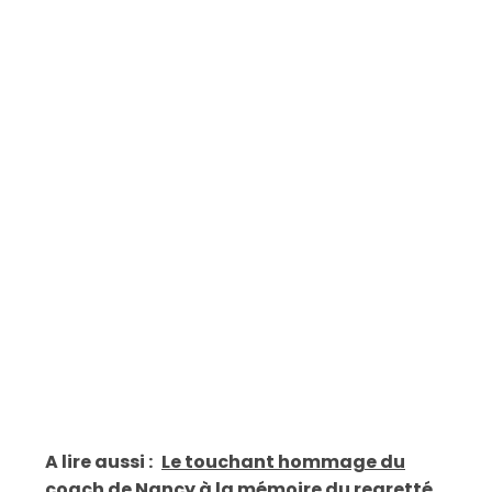
A lire aussi :
Le touchant hommage du
coach de Nancy à la mémoire du regretté