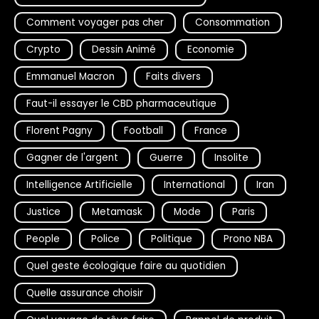
Comment voyager pas cher
Consommation
Crypto
Dessin Animé
Economie
Emmanuel Macron
Faits divers
Faut-il essayer le CBD pharmaceutique
Florent Pagny
Football
France
Gagner de l'argent
Guerre
Insolite
Intelligence Artificielle
International
Iran
Justice
Metamask
Mode
Paris
People
Police
Politique
Prono NBA
Quel geste écologique faire au quotidien
Quelle assurance choisir