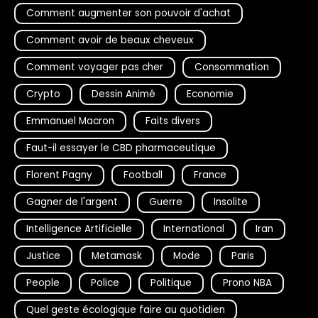
Comment augmenter son pouvoir d'achat
Comment avoir de beaux cheveux
Comment voyager pas cher
Consommation
Crypto
Dessin Animé
Economie
Emmanuel Macron
Faits divers
Faut-il essayer le CBD pharmaceutique
Florent Pagny
Football
France
Gagner de l'argent
Guerre
Insolite
Intelligence Artificielle
International
Iran
Justice
Metamask
Mode
Paris
People
Police
Politique
Prono NBA
Quel geste écologique faire au quotidien