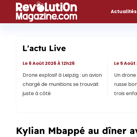
Aller
au
Actualités
contenu
L'actu Live
Le 6 Août 2026 À 12h26
Le 5 Août
Drone explosif à Leipzig : un avion
Un drone 
chargé de munitions se trouvait
russe bon
juste à côté
trois enf
Kylian Mbappé au dîner av