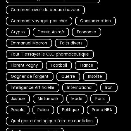
Comment avoir de beaux cheveux
Comment voyager pas cher
Consommation
Crypto
Dessin Animé
Economie
Emmanuel Macron
Faits divers
Faut-il essayer le CBD pharmaceutique
Florent Pagny
Football
France
Gagner de l'argent
Guerre
Insolite
Intelligence Artificielle
International
Iran
Justice
Metamask
Mode
Paris
People
Police
Politique
Prono NBA
Quel geste écologique faire au quotidien