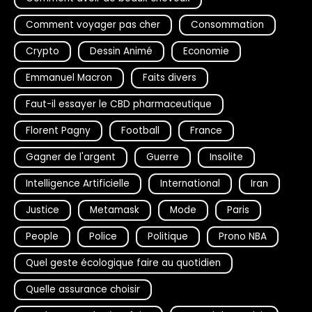
Comment voyager pas cher
Consommation
Crypto
Dessin Animé
Economie
Emmanuel Macron
Faits divers
Faut-il essayer le CBD pharmaceutique
Florent Pagny
Football
France
Gagner de l'argent
Guerre
Insolite
Intelligence Artificielle
International
Iran
Justice
Metamask
Mode
Paris
People
Police
Politique
Prono NBA
Quel geste écologique faire au quotidien
Quelle assurance choisir