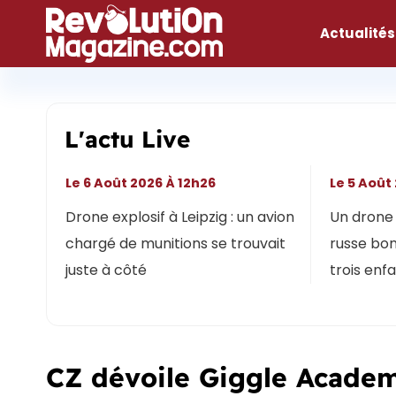
Aller
au
Actualités
contenu
L'actu Live
Le 6 Août 2026 À 12h26
Le 5 Août
Drone explosif à Leipzig : un avion
Un drone 
chargé de munitions se trouvait
russe bon
juste à côté
trois enf
CZ dévoile Giggle Academ