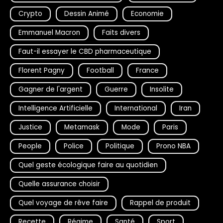
Crypto
Dessin Animé
Economie
Emmanuel Macron
Faits divers
Faut-il essayer le CBD pharmaceutique
Florent Pagny
Football
France
Gagner de l'argent
Guerre
Insolite
Intelligence Artificielle
International
Iran
Justice
Metamask
Mode
Paris
People
Police
Politique
Prono NBA
Quel geste écologique faire au quotidien
Quelle assurance choisir
Quel voyage de rêve faire
Rappel de produit
Recette
Régime
Santé
Sport