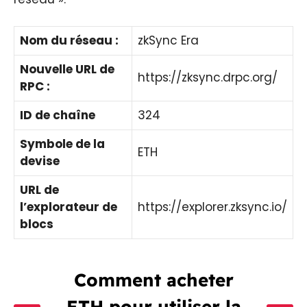
Nom du réseau :
zkSync Era
Nouvelle URL de
https://zksync.drpc.org/
RPC :
ID de chaîne
324
Symbole de la
ETH
devise
URL de
l’explorateur de
https://explorer.zksync.io/
blocs
Comment acheter
ETH pour utiliser la