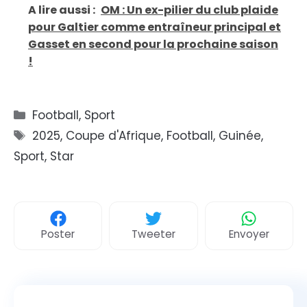
A lire aussi :
OM : Un ex-pilier du club plaide
pour Galtier comme entraîneur principal et
Gasset en second pour la prochaine saison
!
Catégories
Football
,
Sport
Étiquettes
2025
,
Coupe d'Afrique
,
Football
,
Guinée
,
Sport
,
Star
Poster
Tweeter
Envoyer