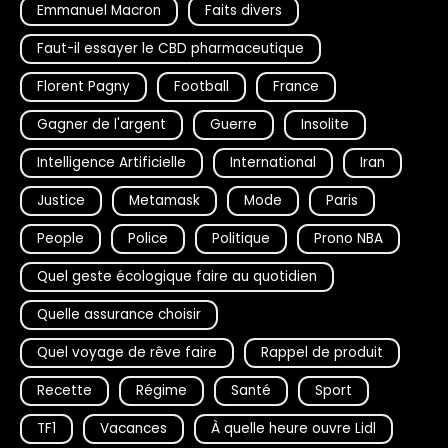
Emmanuel Macron
Faits divers
Faut-il essayer le CBD pharmaceutique
Florent Pagny
Football
France
Gagner de l'argent
Guerre
Insolite
Intelligence Artificielle
International
Iran
Justice
Metamask
Mode
Paris
People
Police
Politique
Prono NBA
Quel geste écologique faire au quotidien
Quelle assurance choisir
Quel voyage de rêve faire
Rappel de produit
Recette
Régime
Santé
Sport
TF1
Vacances
À quelle heure ouvre Lidl