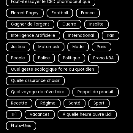
Faut-il essayer le CBD pharmaceutique
Florent Pagny
Football
France
Gagner de l'argent
Guerre
Insolite
Intelligence Artificielle
International
Iran
Justice
Metamask
Mode
Paris
People
Police
Politique
Prono NBA
Quel geste écologique faire au quotidien
Quelle assurance choisir
Quel voyage de rêve faire
Rappel de produit
Recette
Régime
Santé
Sport
TF1
Vacances
À quelle heure ouvre Lidl
États-Unis