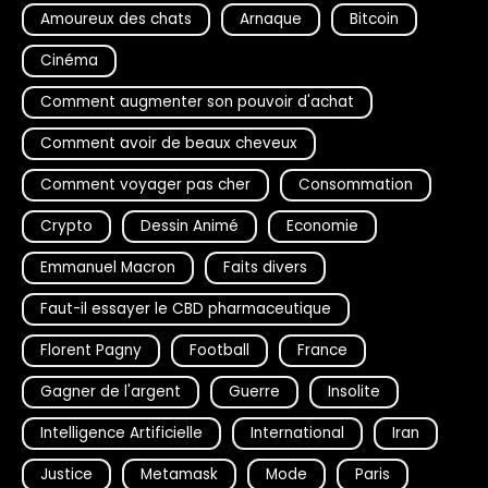
Amoureux des chats
Arnaque
Bitcoin
Cinéma
Comment augmenter son pouvoir d'achat
Comment avoir de beaux cheveux
Comment voyager pas cher
Consommation
Crypto
Dessin Animé
Economie
Emmanuel Macron
Faits divers
Faut-il essayer le CBD pharmaceutique
Florent Pagny
Football
France
Gagner de l'argent
Guerre
Insolite
Intelligence Artificielle
International
Iran
Justice
Metamask
Mode
Paris