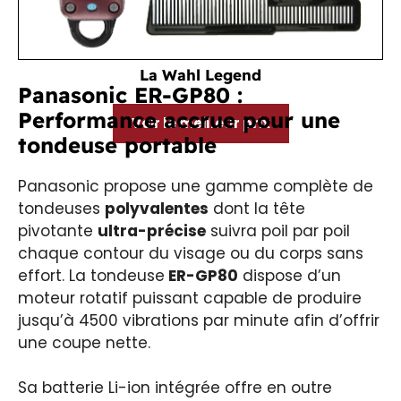
La Wahl Legend
Panasonic ER-GP80 :
Performance accrue pour une
Voir le meilleur prix
tondeuse portable
Panasonic propose une gamme complète de
tondeuses
polyvalentes
dont la tête
pivotante
ultra-précise
suivra poil par poil
chaque contour du visage ou du corps sans
effort. La tondeuse
ER-GP80
dispose d’un
moteur rotatif puissant capable de produire
jusqu’à 4500 vibrations par minute afin d’offrir
une coupe nette.
Sa batterie Li-ion intégrée offre en outre