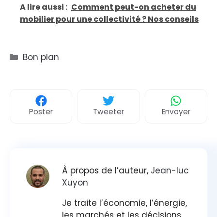
A lire aussi :
Comment peut-on acheter du
mobilier pour une collectivité ? Nos conseils
Catégories
Bon plan
Poster
Tweeter
Envoyer
À propos de l’auteur,
Jean-luc
Xuyon
Je traite l’économie, l’énergie,
les marchés et les décisions