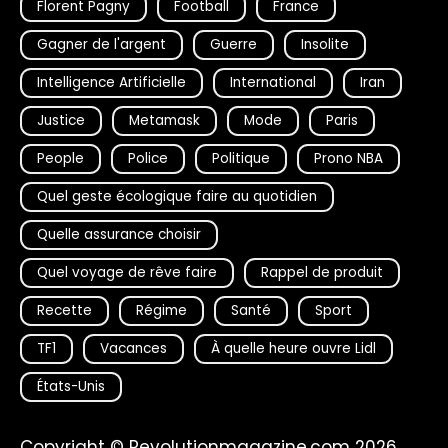
Florent Pagny
Football
France
Gagner de l'argent
Guerre
Insolite
Intelligence Artificielle
International
Iran
Justice
Metamask
Mode
Paris
People
Police
Politique
Prono NBA
Quel geste écologique faire au quotidien
Quelle assurance choisir
Quel voyage de rêve faire
Rappel de produit
Recette
Régime
Santé
Sport
TF1
Vacances
À quelle heure ouvre Lidl
États-Unis
Copyright © Revolutionmagazine.com 2026