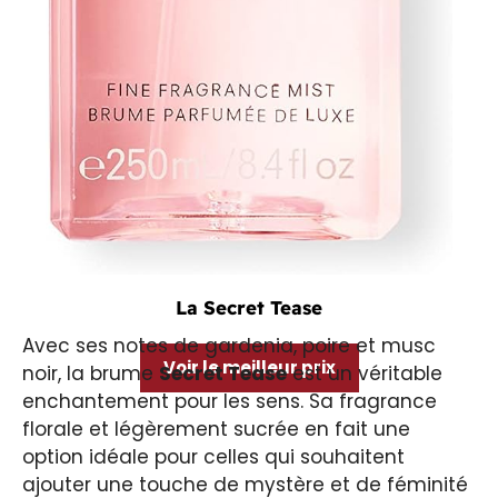
La Secret Tease
Avec ses notes de gardenia, poire et musc
Voir le meilleur prix
noir, la brume
Secret Tease
est un véritable
enchantement pour les sens. Sa fragrance
florale et légèrement sucrée en fait une
option idéale pour celles qui souhaitent
ajouter une touche de mystère et de féminité