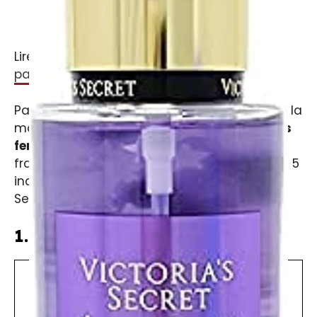
Lire ensuite :
Quels sont les 10 meilleurs
parfums pour femme ?
Parmi la multitude de parfums proposés par la
marque, certaines brumes
ont su séduire les
femmes du monde entier
grâce à leurs
fragrances uniques et envoûtantes. Voici les 5
incontournables best-sellers de Victoria’s
Secret :
1. Love Spell