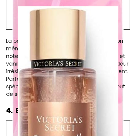
La brume
Secret Bombshell
est l’incarnation
même du glamour et de la sensualité. Ses
notes de fleurs de pamplemousse, pivoine et
vanille confèrent à cette fragrance une odeur
irrésistible qui ne laissera personne indifférent.
Parfaite pour les soirées ou les occasions
spéciales, cette brume est un véritable atout
de séduction.
4. Bare Vanilla