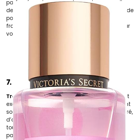
parfumée qui vous enveloppe dans un voile
de séduction et de gourmandise. Ses notes de
poire, cassis et bois de santal créent une
fragrance irrésistible et addictive, idéale pour
vous sentir irrésistible à chaque instant.
A lire aussi :
Les 10 meilleurs parfums pour
femmes : Guide d'achat
7. Tropic Rain
Tropic Rain
est une brume rafraîchissante et
exotique qui vous transporte immédiatement
sous les tropiques. Ses notes de fleurs de tiaré,
d’agrumes et d’eau de coco apportent une
touche d’évasion et de fraîcheur à votre
parfum.