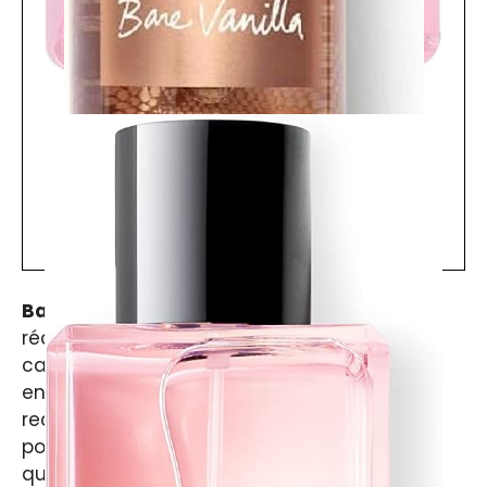
La Secret Bombshell
Voir le meilleur prix
Bare Vanilla
est une brume douce et
réconfortante aux notes de vanille, poire et
cachemire. Cette fragrance gourmande et
enveloppante est parfaite pour celles qui
recherchent un parfum discret et apaisant
pour se sentir bien dans leur peau au
quotidien.