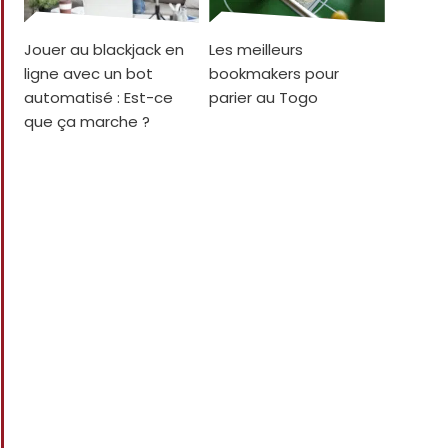
Jouer au blackjack en
Les meilleurs
ligne avec un bot
bookmakers pour
automatisé : Est-ce
parier au Togo
que ça marche ?