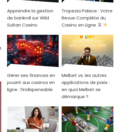
Apprendre la gestion
Tropezia Palace : Votre
de bankroll sur Wild
Revue Complète du
Sultan Casino
Casino en Ligne
e
Gérer ses finances en
Melbet vs. les autres
jouant aux casinos en
applications de paris :
ligne : l’indispensable
en quoi Melbet se
démarque ?