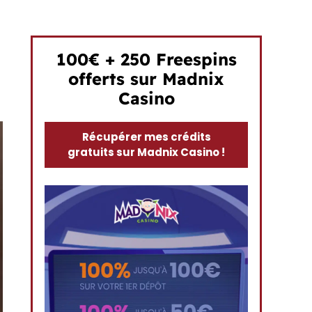
100€ + 250 Freespins
offerts sur Madnix
Casino
Récupérer mes crédits
gratuits sur Madnix Casino !