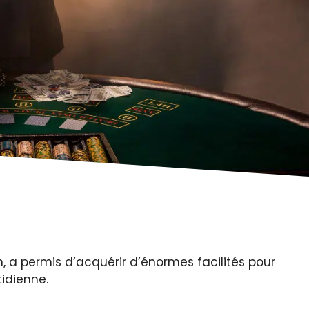
 a permis d’acquérir d’énormes facilités pour
idienne.