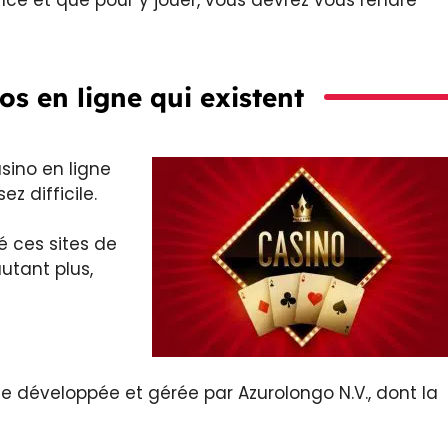
os en ligne qui existent
sino en ligne
z difficile.
é ces sites de
utant plus,
e développée et gérée par Azurolongo N.V., dont la