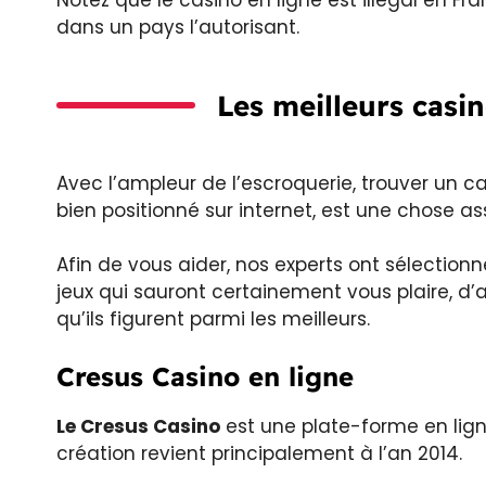
dans un pays l’autorisant.
Les meilleurs casin
Avec l’ampleur de l’escroquerie, trouver un ca
bien positionné sur internet, est une chose asse
Afin de vous aider, nos experts ont sélectionn
jeux qui sauront certainement vous plaire, d’a
qu’ils figurent parmi les meilleurs.
Cresus Casino en ligne
Le Cresus Casino
est une plate-forme en lign
création revient principalement à l’an 2014.