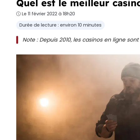
Quel est le meilleur casino
Le 11 février 2022 à 18h20
Durée de lecture : environ 10 minutes
Note : Depuis 2010, les casinos en ligne sont