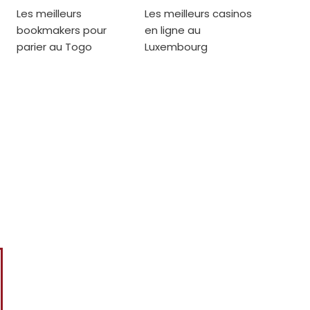
Les meilleurs
Les meilleurs casinos
bookmakers pour
en ligne au
parier au Togo
Luxembourg