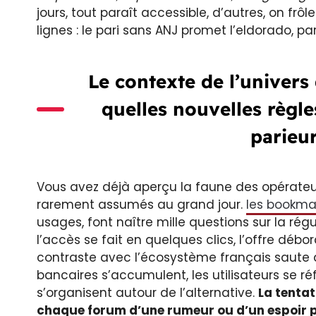
jours, tout paraît accessible, d’autres, on frôle
lignes : le pari sans ANJ promet l’eldorado, pa
Le contexte de l’univer
quelles nouvelles règle
parieur
Vous avez déjà aperçu la faune des opérateur
rarement assumés au grand jour.
les bookma
usages, font naître mille questions sur la régu
l’accès se fait en quelques clics, l’offre débo
contraste avec l’écosystème français saute au
bancaires s’accumulent, les utilisateurs se 
s’organisent autour de l’alternative.
La tentat
chaque forum d’une rumeur ou d’un espoir p