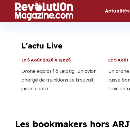
Aller
au
Actualités
contenu
L'actu Live
Le 6 Août 2026 À 12h26
Le 5 Août
Drone explosif à Leipzig : un avion
Un drone 
chargé de munitions se trouvait
russe bon
juste à côté
trois enf
Les bookmakers hors ARJE