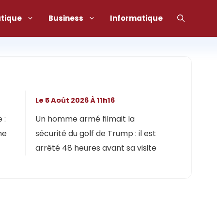
atique
Business
Informatique
Le 5 Août 2026 À 11h16
 :
Un homme armé filmait la
ne
sécurité du golf de Trump : il est
arrêté 48 heures avant sa visite