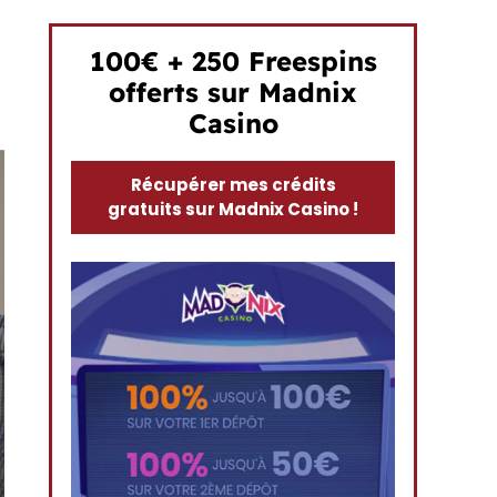
100€ + 250 Freespins
offerts sur Madnix
Casino
Récupérer mes crédits
gratuits sur Madnix Casino !