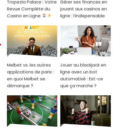
Tropezia Palace : Votre
Gérer ses finances en
Revue Complète du
jouant aux casinos en
Casino en Ligne
ligne : l’indispensable
Melbet vs. les autres
Jouer au blackjack en
applications de paris :
ligne avec un bot
en quoi Melbet se
automatisé : Est-ce
démarque ?
que ça marche ?