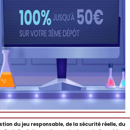
tion du jeu responsable, de la sécurité réelle, du