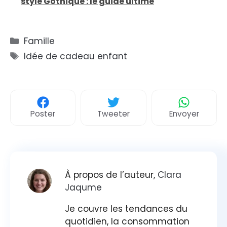
style Gothique : le guide ultime
Catégories
Famille
Étiquettes
Idée de cadeau enfant
Poster
Tweeter
Envoyer
À propos de l’auteur,
Clara
Jaqume
Je couvre les tendances du
quotidien, la consommation