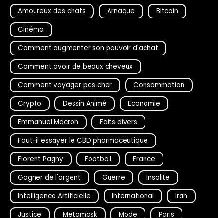
Amoureux des chats
Arnaque
Bitcoin
Cinéma
Comment augmenter son pouvoir d'achat
Comment avoir de beaux cheveux
Comment voyager pas cher
Consommation
Crypto
Dessin Animé
Economie
Emmanuel Macron
Faits divers
Faut-il essayer le CBD pharmaceutique
Florent Pagny
Football
France
Gagner de l'argent
Guerre
Insolite
Intelligence Artificielle
International
Iran
Justice
Metamask
Mode
Paris