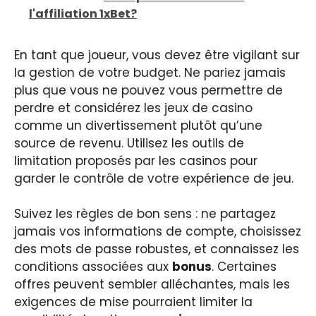
l'affiliation 1xBet?
En tant que joueur, vous devez être vigilant sur
la gestion de votre budget. Ne pariez jamais
plus que vous ne pouvez vous permettre de
perdre et considérez les jeux de casino
comme un divertissement plutôt qu’une
source de revenu. Utilisez les outils de
limitation proposés par les casinos pour
garder le contrôle de votre expérience de jeu.
Suivez les règles de bon sens : ne partagez
jamais vos informations de compte, choisissez
des mots de passe robustes, et connaissez les
conditions associées aux
bonus
. Certaines
offres peuvent sembler alléchantes, mais les
exigences de mise pourraient limiter la