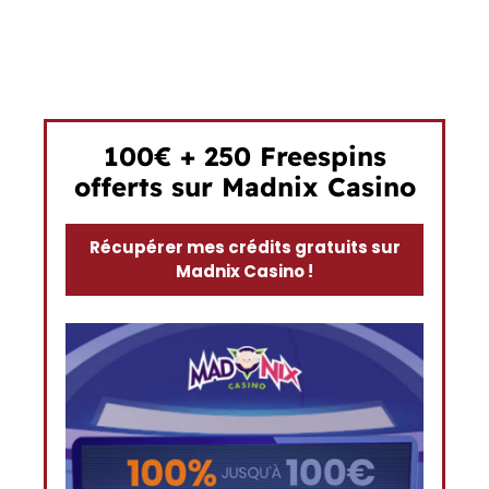
100€ + 250 Freespins
offerts sur Madnix Casino
Récupérer mes crédits gratuits sur
Madnix Casino !