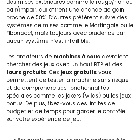
des mises extérieures comme le rouge/noir ou
pair/impair, qui offrent une chance de gain
proche de 50%. D’autres préfèrent suivre des
systèmes de mises comme le Martingale ou le
Fibonacci, mais toujours avec prudence car
aucun système n’est infaillible.
Les amateurs de
machines à sous
devraient
chercher des jeux avec un haut RTP et des
tours gratuits
. Ces
jeux gratuits
vous
permettent de tester la machine sans risque
et de comprendre ses fonctionnalités
spéciales comme les jokers (wilds) ou les jeux
bonus. De plus, fixez-vous des limites de
budget et de temps pour garder le contrôle
sur votre expérience de jeu.