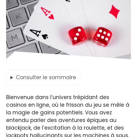
Consulter
le sommaire
Bienvenue dans l’univers trépidant des
casinos en ligne, où le frisson du jeu se mêle à
la magie de gains potentiels. Vous avez
entendu parler des aventures épiques au
blackjack, de l’excitation à la roulette, et des
jackpots hallucinants sur les machines à sous,