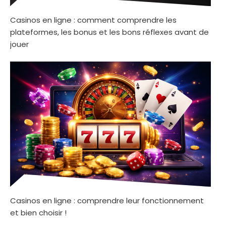
Casinos en ligne : comment comprendre les
plateformes, les bonus et les bons réflexes avant de
jouer
Casinos en ligne : comprendre leur fonctionnement
et bien choisir !