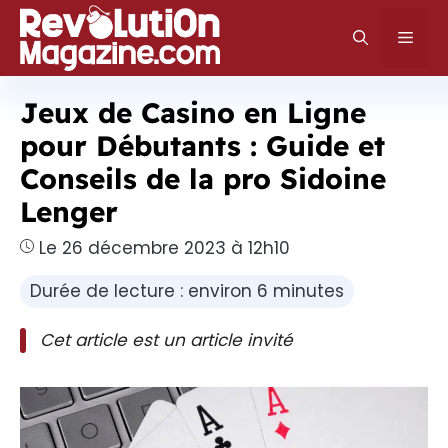
Aller
au
Men
contenu
Jeux de Casino en Ligne
pour Débutants : Guide et
Conseils de la pro Sidoine
Lenger
Le 26 décembre 2023 à 12h10
Durée de lecture : environ 6 minutes
Cet article est un article invité