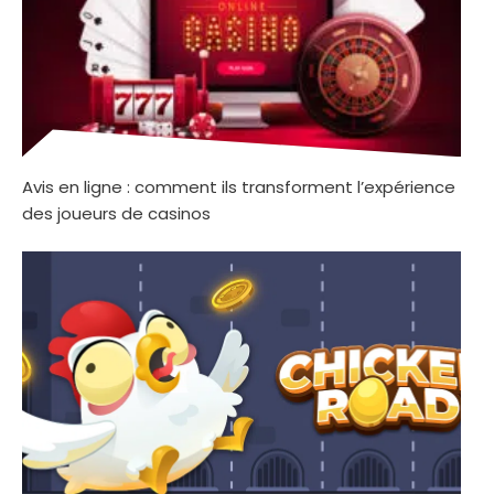
Avis en ligne : comment ils transforment l’expérience
des joueurs de casinos