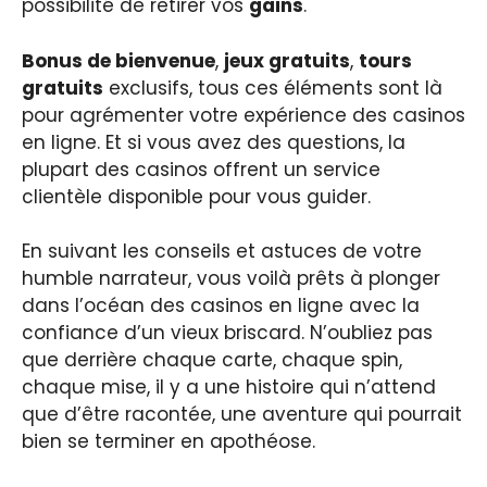
possibilité de retirer vos
gains
.
Bonus de bienvenue
,
jeux gratuits
,
tours
gratuits
exclusifs, tous ces éléments sont là
pour agrémenter votre expérience des casinos
en ligne. Et si vous avez des questions, la
plupart des casinos offrent un service
clientèle disponible pour vous guider.
En suivant les conseils et astuces de votre
humble narrateur, vous voilà prêts à plonger
dans l’océan des casinos en ligne avec la
confiance d’un vieux briscard. N’oubliez pas
que derrière chaque carte, chaque spin,
chaque mise, il y a une histoire qui n’attend
que d’être racontée, une aventure qui pourrait
bien se terminer en apothéose.