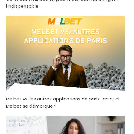
l’indispensable
Melbet vs. les autres applications de paris : en quoi
Melbet se démarque ?