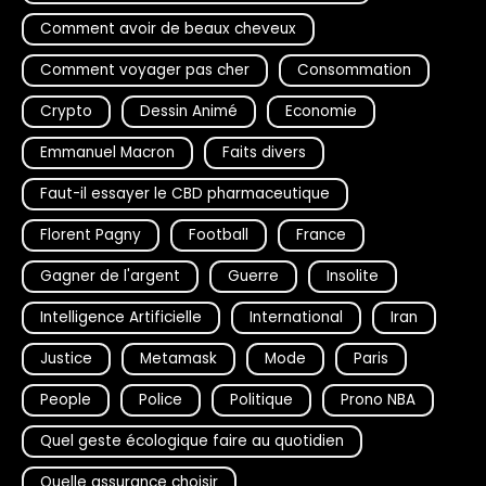
Comment avoir de beaux cheveux
Comment voyager pas cher
Consommation
Crypto
Dessin Animé
Economie
Emmanuel Macron
Faits divers
Faut-il essayer le CBD pharmaceutique
Florent Pagny
Football
France
Gagner de l'argent
Guerre
Insolite
Intelligence Artificielle
International
Iran
Justice
Metamask
Mode
Paris
People
Police
Politique
Prono NBA
Quel geste écologique faire au quotidien
Quelle assurance choisir