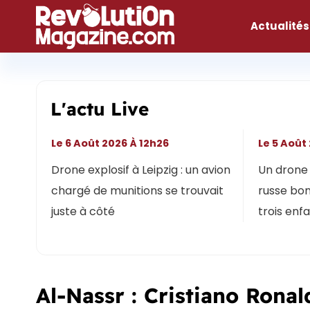
Aller
au
Actualités
contenu
L'actu Live
Le 6 Août 2026 À 12h26
Le 5 Août
Drone explosif à Leipzig : un avion
Un drone 
chargé de munitions se trouvait
russe bon
juste à côté
trois enf
Al-Nassr : Cristiano Ronal