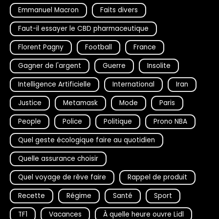
Emmanuel Macron
Faits divers
Faut-il essayer le CBD pharmaceutique
Florent Pagny
Football
France
Gagner de l'argent
Guerre
Insolite
Intelligence Artificielle
International
Iran
Justice
Metamask
Mode
Paris
People
Police
Politique
Prono NBA
Quel geste écologique faire au quotidien
Quelle assurance choisir
Quel voyage de rêve faire
Rappel de produit
Recette
Régime
Santé
Sport
TF1
Vacances
À quelle heure ouvre Lidl