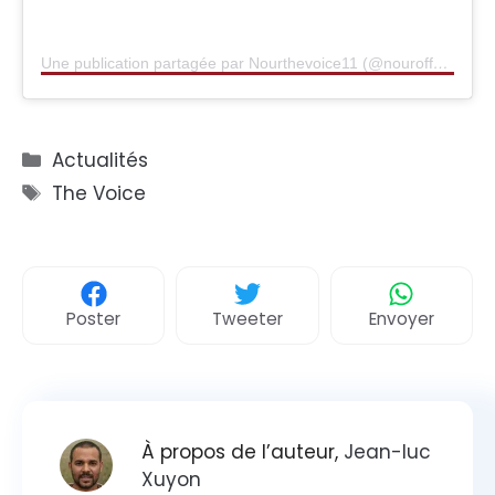
Une publication partagée par Nourthevoice11 (@nouroff_)
Catégories
Actualités
Étiquettes
The Voice
Poster
Tweeter
Envoyer
À propos de l’auteur,
Jean-luc
Xuyon