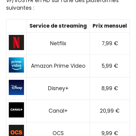
VF/VOSTFR en HD sur l’une des plateformes
suivantes :
Service de streaming
Prix mensuel
Netflix
7,99 €
Amazon Prime Video
5,99 €
Disney+
8,99 €
Canal+
20,99 €
OCS
9,99 €