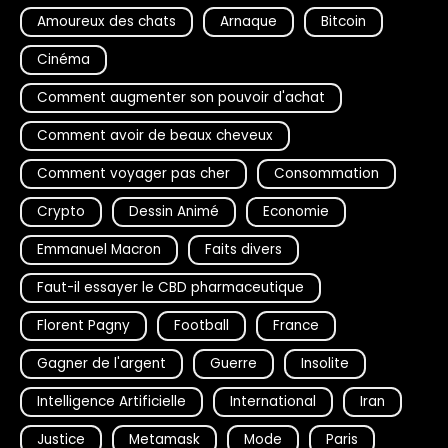
Amoureux des chats
Arnaque
Bitcoin
Cinéma
Comment augmenter son pouvoir d'achat
Comment avoir de beaux cheveux
Comment voyager pas cher
Consommation
Crypto
Dessin Animé
Economie
Emmanuel Macron
Faits divers
Faut-il essayer le CBD pharmaceutique
Florent Pagny
Football
France
Gagner de l'argent
Guerre
Insolite
Intelligence Artificielle
International
Iran
Justice
Metamask
Mode
Paris