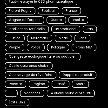
Faut-il essayer le CBD pharmaceutique
Florent Pagny
Football
France
Gagner de l'argent
Guerre
Insolite
Intelligence Artificielle
International
Iran
Justice
Metamask
Mode
Paris
People
Police
Politique
Prono NBA
Quel geste écologique faire au quotidien
Quelle assurance choisir
Quel voyage de rêve faire
Rappel de produit
Recette
Régime
Santé
Sport
TF1
Vacances
À quelle heure ouvre Lidl
États-Unis