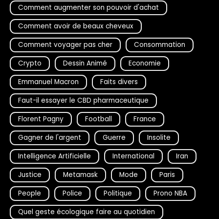
Comment augmenter son pouvoir d'achat
Comment avoir de beaux cheveux
Comment voyager pas cher
Consommation
Crypto
Dessin Animé
Economie
Emmanuel Macron
Faits divers
Faut-il essayer le CBD pharmaceutique
Florent Pagny
Football
France
Gagner de l'argent
Guerre
Insolite
Intelligence Artificielle
International
Iran
Justice
Metamask
Mode
Paris
People
Police
Politique
Prono NBA
Quel geste écologique faire au quotidien