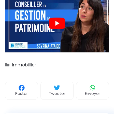
Catégories
Immobillier
Poster
Tweeter
Envoyer