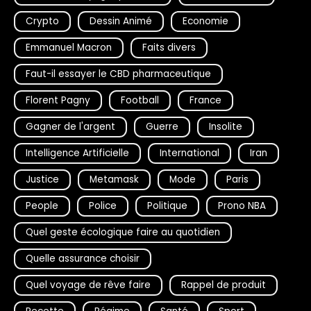
Crypto
Dessin Animé
Economie
Emmanuel Macron
Faits divers
Faut-il essayer le CBD pharmaceutique
Florent Pagny
Football
France
Gagner de l'argent
Guerre
Insolite
Intelligence Artificielle
International
Iran
Justice
Metamask
Mode
Paris
People
Police
Politique
Prono NBA
Quel geste écologique faire au quotidien
Quelle assurance choisir
Quel voyage de rêve faire
Rappel de produit