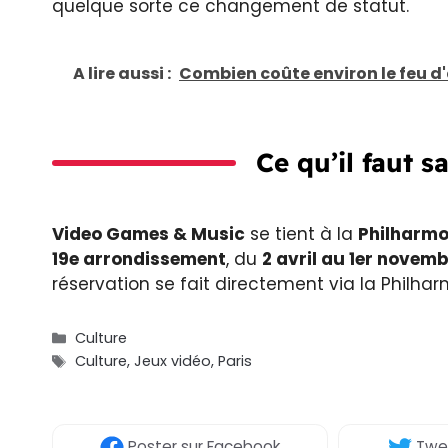
quelque sorte ce changement de statut.
A lire aussi :
Combien coûte environ le feu d'art
Ce qu’il faut s
Video Games & Music
se tient à la
Philharmo
19e arrondissement
, du
2 avril au 1er novem
réservation se fait directement via la Philhar
Catégories
Culture
Étiquettes
Culture
,
Jeux vidéo
,
Paris
Poster
sur Facebook
Twe