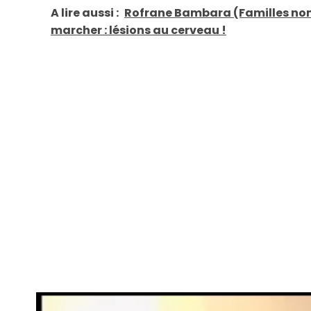
A lire aussi :
Rofrane Bambara (Familles nombr
marcher : lésions au cerveau !