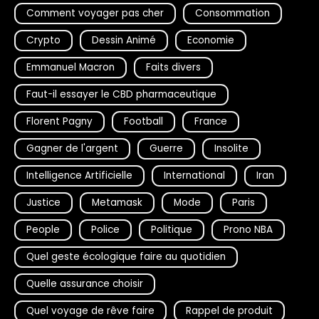
Comment voyager pas cher
Consommation
Crypto
Dessin Animé
Economie
Emmanuel Macron
Faits divers
Faut-il essayer le CBD pharmaceutique
Florent Pagny
Football
France
Gagner de l'argent
Guerre
Insolite
Intelligence Artificielle
International
Iran
Justice
Metamask
Mode
Paris
People
Police
Politique
Prono NBA
Quel geste écologique faire au quotidien
Quelle assurance choisir
Quel voyage de rêve faire
Rappel de produit