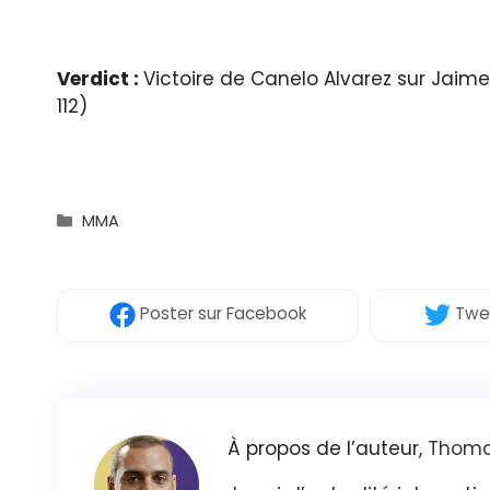
Verdict :
Victoire de Canelo Alvarez sur Jaime 
112)
Catégories
MMA
Poster
sur Facebook
Twe
À propos de l’auteur,
Thoma