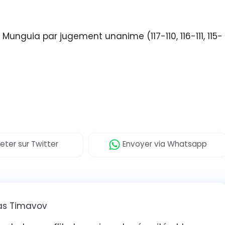
Munguia par jugement unanime (117-110, 116-111, 115-
eter
sur Twitter
Envoyer
via Whatsapp
s Timavov