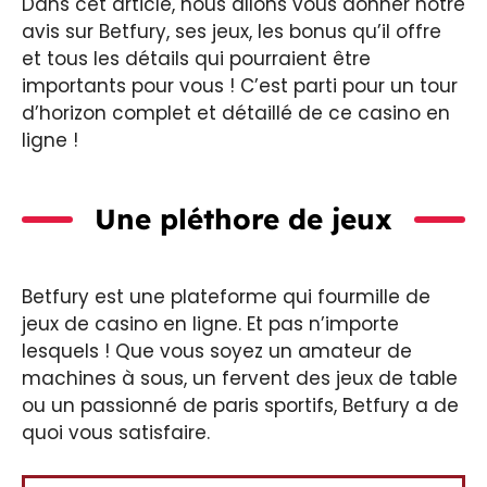
Dans cet article, nous allons vous donner notre
avis sur Betfury, ses jeux, les bonus qu’il offre
et tous les détails qui pourraient être
importants pour vous ! C’est parti pour un tour
d’horizon complet et détaillé de ce casino en
ligne !
Une pléthore de jeux
Betfury est une plateforme qui fourmille de
jeux de casino en ligne. Et pas n’importe
lesquels ! Que vous soyez un amateur de
machines à sous, un fervent des jeux de table
ou un passionné de paris sportifs, Betfury a de
quoi vous satisfaire.