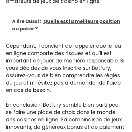
amateurs de jeux de casino en ligne.
A lire aussi :
Quelle est la meilleure position
au poker ?
Cependant, il convient de rappeler que le jeu
en ligne comporte des risques et qu’il est
important de jouer de manière responsable. Si
vous décidez de vous inscrire sur Betfury,
assurez-vous de bien comprendre les règles
du jeu et n’hésitez pas à demander de l’aide
en cas de besoin.
En conclusion, Betfury semble bien parti pour
se faire une place de choix dans le monde
des casinos en ligne. Sa combinaison de jeux
innovants, de généreux bonus et de paiement