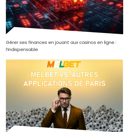
Gérer ses finances en jouant aux casinos en ligne :
l’indispensable