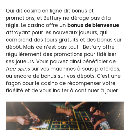
Qui dit casino en ligne dit bonus et
promotions, et Betfury ne déroge pas à la
règle. Le casino offre un
bonus de bienvenue
attrayant pour les nouveaux joueurs, qui
comprend des tours gratuits et des bonus sur
dépôt. Mais ce n’est pas tout ! Betfury offre
régulièrement des promotions pour fidéliser
ses joueurs. Vous pouvez ainsi bénéficier de
free spins
sur vos machines à sous préférées,
ou encore de bonus sur vos dépôts. C’est une
façon pour le casino de récompenser votre
fidélité et de vous inciter à continuer à jouer.