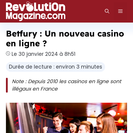
Aller
au
Men
contenu
Betfury : Un nouveau casino
en ligne ?
Le 30 janvier 2024 à 8h51
Durée de lecture : environ 3 minutes
Note : Depuis 2010 les casinos en ligne sont
illégaux en France